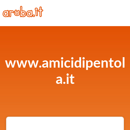
www.amicidipentol
a.it